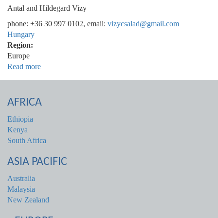
Antal and Hildegard Vizy
phone: +36 30 997 0102, email:
vizycsalad@gmail.com
Hungary
Region:
Europe
Read more
about
Magyarország
AFRICA
Ethiopia
Kenya
South Africa
ASIA PACIFIC
Australia
Malaysia
New Zealand