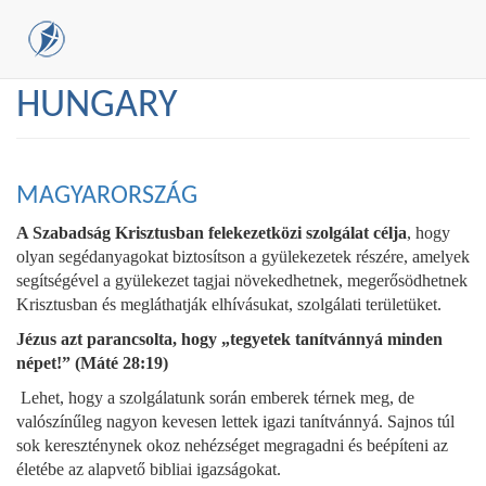
Skip
HUNGARY
to
main
content
MAGYARORSZÁG
A Szabadság Krisztusban felekezetközi szolgálat célja
, hogy
olyan segédanyagokat biztosítson a gyülekezetek részére, amelyek
segítségével a gyülekezet tagjai növekedhetnek, megerősödhetnek
Krisztusban és megláthatják elhívásukat, szolgálati területüket.
Jézus azt parancsolta, hogy „tegyetek tanítvánnyá minden
népet!” (Máté 28:19)
Lehet, hogy a szolgálatunk során emberek térnek meg, de
valószínűleg nagyon kevesen lettek igazi tanítvánnyá. Sajnos túl
sok kereszténynek okoz nehézséget megragadni és beépíteni az
életébe az alapvető bibliai igazságokat.