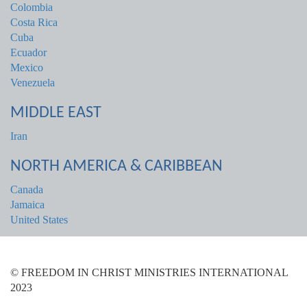
Colombia
Costa Rica
Cuba
Ecuador
Mexico
Venezuela
MIDDLE EAST
Iran
NORTH AMERICA & CARIBBEAN
Canada
Jamaica
United States
© FREEDOM IN CHRIST MINISTRIES INTERNATIONAL
2023