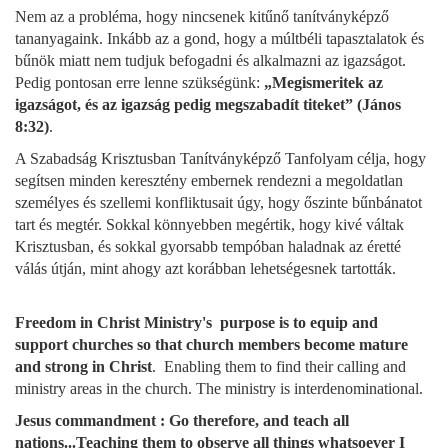
Nem az a probléma, hogy nincsenek kitűnő tanítványképző
tananyagaink. Inkább az a gond, hogy a múltbéli tapasztalatok és
bűnök miatt nem tudjuk befogadni és alkalmazni az igazságot.
Pedig pontosan erre lenne szükségünk:
„Megismeritek az
igazságot, és az igazság pedig megszabadít titeket” (János
8:32)
.
A Szabadság Krisztusban Tanítványképző Tanfolyam célja, hogy
segítsen minden keresztény embernek rendezni a megoldatlan
személyes és szellemi konfliktusait úgy, hogy őszinte bűnbánatot
tart és megtér. Sokkal könnyebben megértik, hogy kivé váltak
Krisztusban, és sokkal gyorsabb tempóban haladnak az éretté
válás útján, mint ahogy azt korábban lehetségesnek tartották.
Freedom in Christ Ministry's purpose is to equip and
support churches so that church members become mature
and strong in Christ
. Enabling them to find their calling and
ministry areas in the church. The ministry is interdenominational.
Jesus commandment : Go therefore, and teach all
nations...Teaching them to observe all things whatsoever I