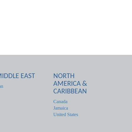
IDDLE EAST
NORTH
AMERICA &
an
CARIBBEAN
Canada
Jamaica
United States