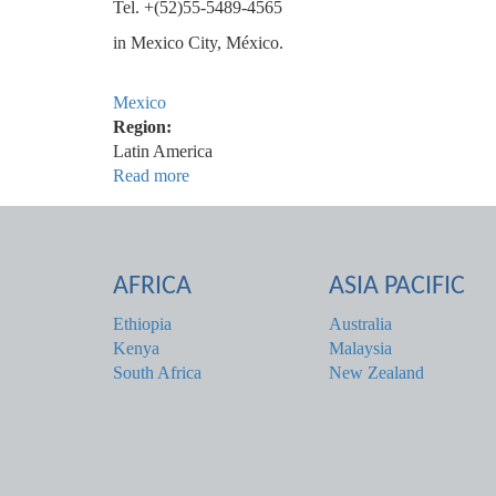
Tel. +(52)55-5489-4565
in Mexico City, México.
Mexico
Region:
Latin America
Read more
about
MÉXICO
AFRICA
ASIA PACIFIC
Ethiopia
Australia
Kenya
Malaysia
South Africa
New Zealand