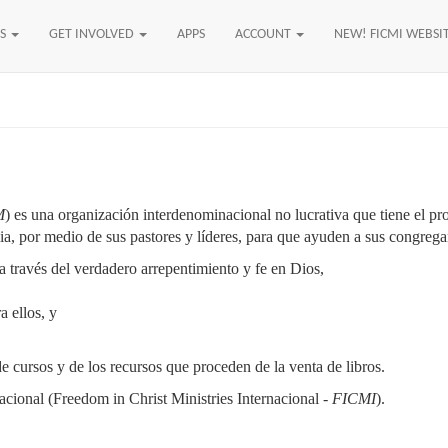
US
GET INVOLVED
APPS
ACCOUNT
NEW! FICMI WEBSI
M
) es una organización interdenominacional no lucrativa que tiene el pro
ia, por medio de sus pastores y líderes, para que ayuden a sus congrega
 a través del verdadero arrepentimiento y fe en Dios,
a ellos, y
e cursos y de los recursos que proceden de la venta de libros.
acional (Freedom in Christ Ministries Internacional -
FICMI
).