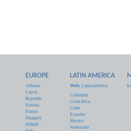
EUROPE
LATIN AMERICA
M
Albania
Web:
Latinoamérica
Ir
Czech
Colombia
Republic
Costa Rica
Estonia
Cuba
France
Ecuador
Hungary
Mexico
Ireland
Venezuela
Italy