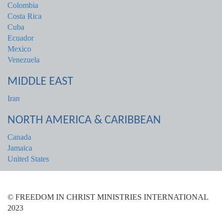
Colombia
Costa Rica
Cuba
Ecuador
Mexico
Venezuela
MIDDLE EAST
Iran
NORTH AMERICA & CARIBBEAN
Canada
Jamaica
United States
© FREEDOM IN CHRIST MINISTRIES INTERNATIONAL
2023