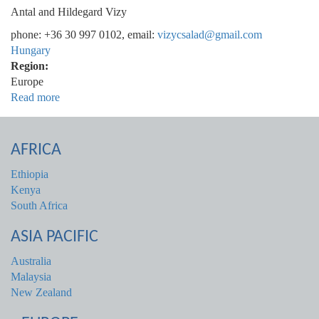
Antal and Hildegard Vizy
phone: +36 30 997 0102, email:
vizycsalad@gmail.com
Hungary
Region:
Europe
Read more
about
Magyarország
AFRICA
Ethiopia
Kenya
South Africa
ASIA PACIFIC
Australia
Malaysia
New Zealand