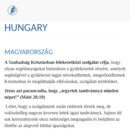
Skip
HUNGARY
to
main
content
MAGYARORSZÁG
A Szabadság Krisztusban felekezetközi szolgálat célja
, hogy
olyan segédanyagokat biztosítson a gyülekezetek részére, amelyek
segítségével a gyülekezet tagjai növekedhetnek, megerősödhetnek
Krisztusban és megláthatják elhívásukat, szolgálati területüket.
Jézus azt parancsolta, hogy „tegyetek tanítvánnyá minden
népet!” (Máté 28:19)
Lehet, hogy a szolgálatunk során emberek térnek meg, de
valószínűleg nagyon kevesen lettek igazi tanítvánnyá. Sajnos túl
sok kereszténynek okoz nehézséget megragadni és beépíteni az
életébe az alapvető bibliai igazságokat.