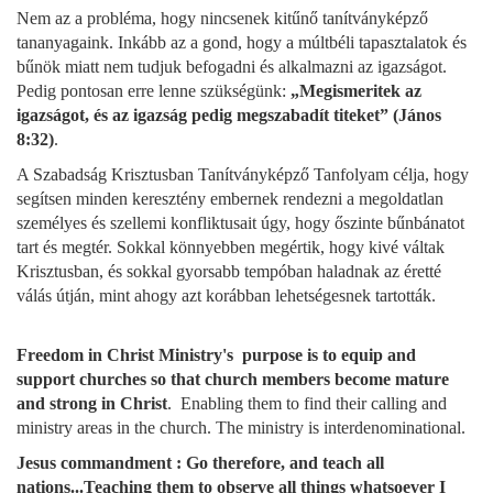
Nem az a probléma, hogy nincsenek kitűnő tanítványképző
tananyagaink. Inkább az a gond, hogy a múltbéli tapasztalatok és
bűnök miatt nem tudjuk befogadni és alkalmazni az igazságot.
Pedig pontosan erre lenne szükségünk:
„Megismeritek az
igazságot, és az igazság pedig megszabadít titeket” (János
8:32)
.
A Szabadság Krisztusban Tanítványképző Tanfolyam célja, hogy
segítsen minden keresztény embernek rendezni a megoldatlan
személyes és szellemi konfliktusait úgy, hogy őszinte bűnbánatot
tart és megtér. Sokkal könnyebben megértik, hogy kivé váltak
Krisztusban, és sokkal gyorsabb tempóban haladnak az éretté
válás útján, mint ahogy azt korábban lehetségesnek tartották.
Freedom in Christ Ministry's purpose is to equip and
support churches so that church members become mature
and strong in Christ
. Enabling them to find their calling and
ministry areas in the church. The ministry is interdenominational.
Jesus commandment : Go therefore, and teach all
nations...Teaching them to observe all things whatsoever I