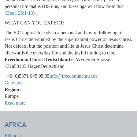
personal life that is HIS due, and blessings will flow from this
(
Deut. 26:1-13
).
WHAT CAN YOU EXPECT:
The FIC approach leads to a personal and joyful following of
Jesus Christ determined by the supernatural power of Jesus Christ.
Not defeats, but the position and life in Jesus Christ determine
afterwards the everyday life and the joyful turning to God.
Freedom in Christ Deutschland e. V.
Voerder Strasse
131a58135 HagenDeutschland
+49 (0)5371 945 95 05
info@freedominchrist.de
Germany
Region:
Europe
Read more
about
DEUTSCHLAND
AFRICA
Ethiopia